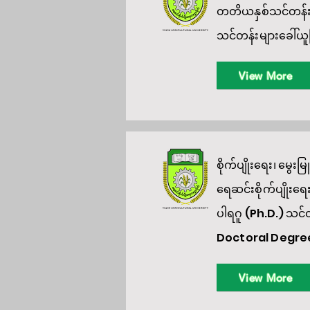
တတိယနှစ်သင်တန်းသိ
သင်တန်းများခေါ်ယူခ
View More
စိုက်ပျိုးရေး၊ မွေး
ရေဆင်းစိုက်ပျိုးရေ
ပါရဂူ (Ph.D.) သင
Doctoral Degree 
View More