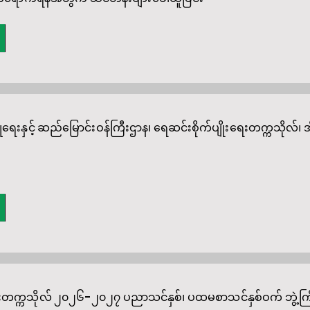
မြူရေးနှင့် ဆည်မြောင်းဝန်ကြီးဌာန၊ ရေဆင်းစိုက်ပျိုးရေးတက္ကသိုလ်၊ အ
ေးတက္ကသိုလ် ၂၀၂၆-၂၀၂၇ ပညာသင်နှစ်၊ ပထမစာသင်နှစ်ဝက် ဘွဲ့ကြ