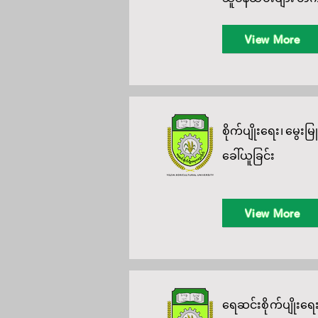
View More
စိုက်ပျိုးရေး၊ မွေး
ခေါ်ယူခြင်း
View More
ရေဆင်းစိုက်ပျိုးရ