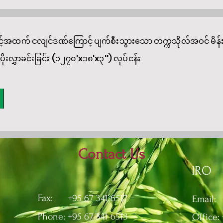
ှင့်အထက် ငလျင်ဒဏ်ကြောင့် ပျက်စီးသွားသော တက္ကသိုလ်အဝင် မိန
ပိုးလွှာခင်းခြင်း (၁၂၇၀'x၁၈'x၃'') လုပ်ငန်း
Contact Us
IRO
Fax: +95 67 341 6517
Email
Phone: +95 67 341 6513
Office: