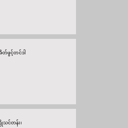
ိတ်ဖွင့်တင်ဒါ
ိုသင်တန်း၊