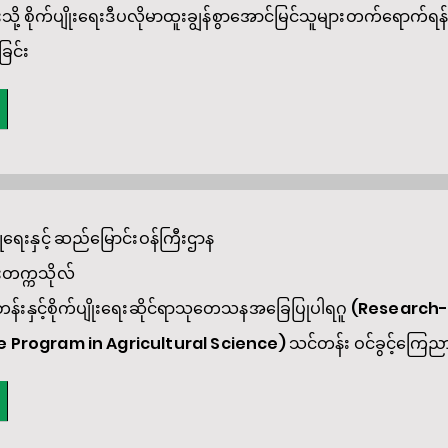
ု့ စိုက်ပျိုးရေးဒီပလိုမာထူးချွန်စွာအောင်မြင်သူများတက်ရောက်
ြင်း
မြူရေးနှင့် ဆည်မြောင်းဝန်ကြီးဌာန
းတက္ကသိုလ်
်တန်းနှင့်စိုက်ပျိုးရေးဆိုင်ရာသုတေသနအခြေပြုပါရဂူ (Researc
Program in Agricultural Science) သင်တန်း ဝင်ခွင့်ကြေည