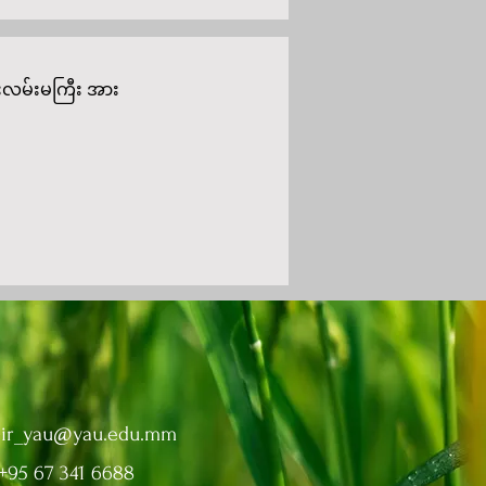
်းလမ်းမကြီး အား
:
ir_yau@yau.edu.mm
 +95 67 341 6688