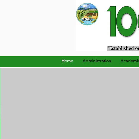
၁၉၂၄ ခုနှစ်၊ ဒီဇင်ဘာ (၂၂
Home
Administration
Academi