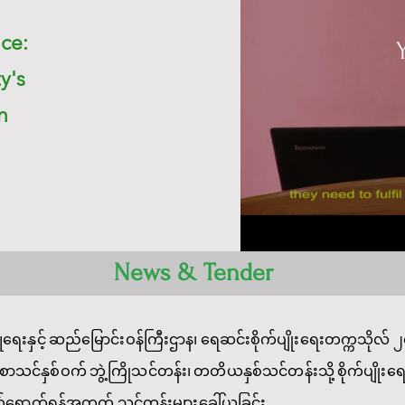
ce:
y's
n
News & Tender
းမြူရေးနှင့် ဆည်မြောင်းဝန်ကြီးဌာန၊ ရေဆင်းစိုက်ပျိုးရေးတက္ကသို
င်နှစ်ဝက် ဘွဲ့ကြိုသင်တန်း၊ တတိယနှစ်သင်တန်းသို့ စိုက်ပျိုးရေးဒ
်ရောက်ရန်အတွက် သင်တန်းများခေါ်ယူခြင်း