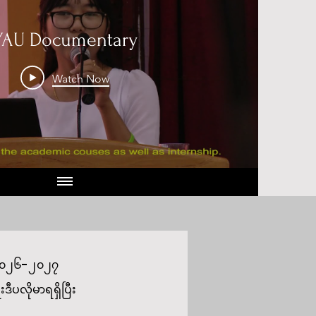
YAU Documentary
Watch Now
လ် ၂၀၂၆-၂၀၂၇
ီပလိုမာရရှိပြီး