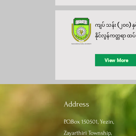
ကျပ် သန်း (၂၀၀) န
နိုင်လွန်ကတ္တရာ ထပ်
View More
Address
P.O.Box 150501, Yezin,
Zayarthiri Township,