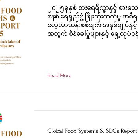
၂၀၂၅ခုနှစ် စားရေရိက္ခာနှင့် စားသ
စနစ် ရေရှည်ဖွံ့ဖြိုးတိုးတက်မှု အစီ
လေ့လာဆန်းစစ်ချက် အနှစ်ချုပ်နှင့် မ
အတွက် စိန်ခေါ်မှုများနှင့် ရှေ့လုပ်ငန
Read More
Global Food Systems & SDGs Report