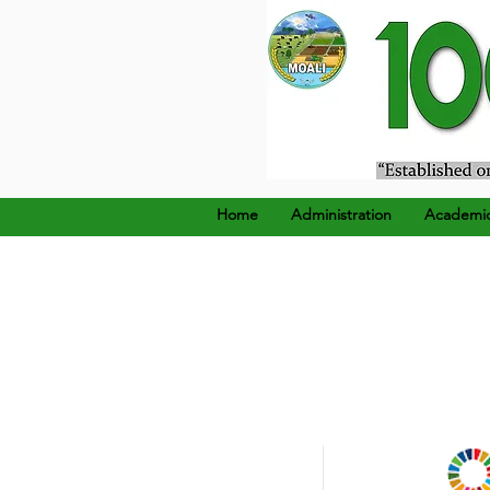
၁၉၂၄ ခုနှစ်၊ ဒီဇင်ဘာ (၂၂
Home
Administration
Academi