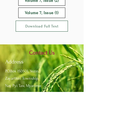
Volume 7, Issue (2)
Volume 7, Issue (1)
Download Full Text
Contact Us
Address
P.O.Box 150501, Yezin,
Zayarthiri Township,
Nay Pyi Taw, Myanmar.
Fax:
+95 67 341 6517
Phone:
+95 67 341 6513
Email:
info@yau.edu.mm