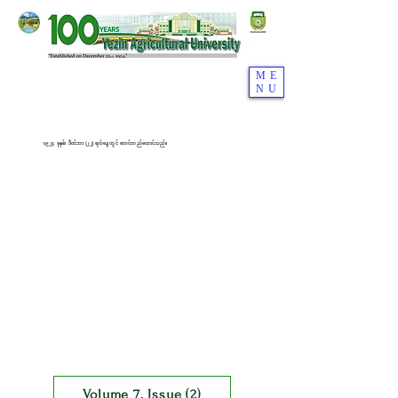
ME
NU
၁၉၂၄ ခုနှစ်၊ ဒီဇင်ဘာ (၂၂) ရက်နေ့တွင် စတင်တည်ထောင်သည်။
Volume 7. Issue (2)