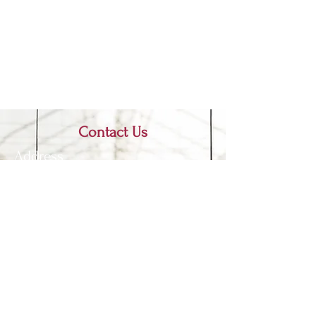
Contact Us
Address
P.O.Box 150501, Yezin,
Zayarthiri Township,
Nay Pyi Taw, Myanmar.
Fax:
+95 67 341 6517
Phone:
+95 67 341 6513
Email:
info@yau.edu.mm
IRO