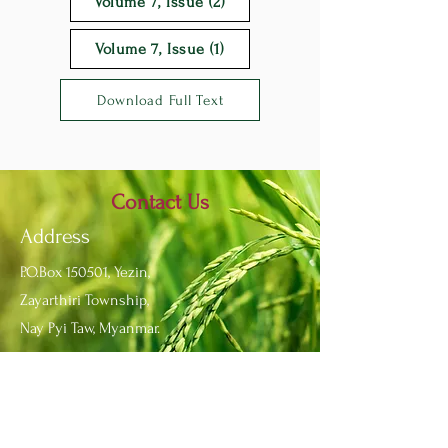
Volume 7, Issue (2)
Volume 7, Issue (1)
Download Full Text
Contact Us
Address
P.O.Box 150501, Yezin,
Zayarthiri Township,
Nay Pyi Taw, Myanmar.
Fax:
+95 67 341 6517
Phone:
+95 67 341 6513
Email:
info@yau.edu.mm